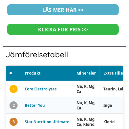
5
LÄS MER HÄR >>
KLICKA FÖR PRIS >>
Jämförelsetabell
#
Produkt
Mineraler
Extra tillsats
Na, K, Mg,
1
Core Electrolytes
Taurin, Lakta
Ca
Na, K, Mg,
2
Better You
Inga
Ca
Na, K, Mg,
3
Star Nutrition Ultimate
Klorid
Ca, Klorid