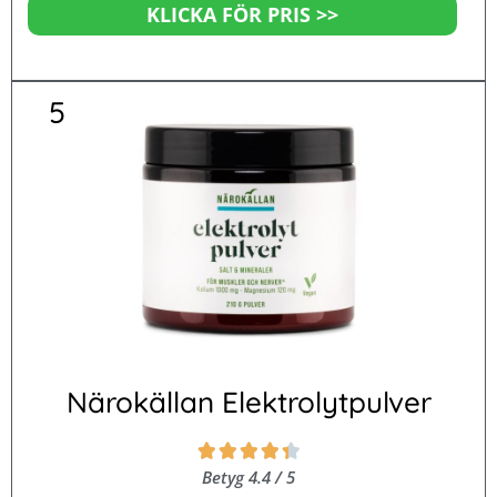
KLICKA FÖR PRIS >>
5
Närokällan Elektrolytpulver
Betygsatt





4.4
Betyg 4.4 / 5
av