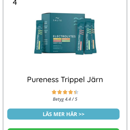
4
Pureness Trippel Järn
Betygsatt





4.4
Betyg 4.4 / 5
av
5
LÄS MER HÄR >>