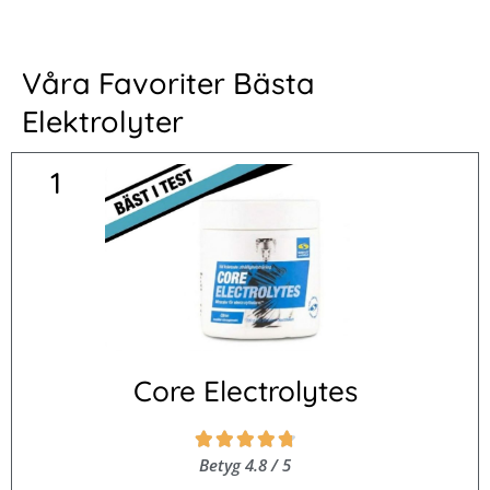
Våra Favoriter Bästa
Elektrolyter
1
Core Electrolytes
Betygsatt





4.8
Betyg 4.8 / 5
av