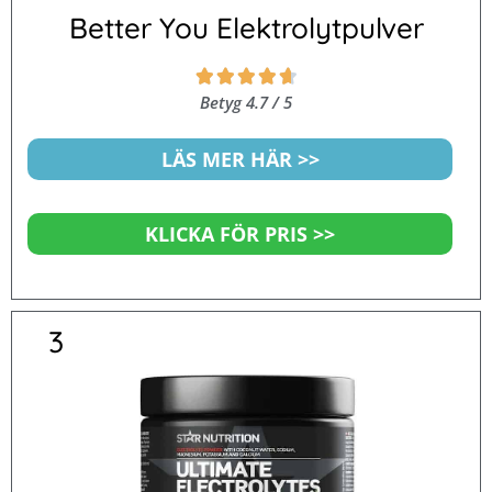
Better You Elektrolytpulver
Betygsatt





4.7
Betyg 4.7 / 5
av
5
LÄS MER HÄR >>
KLICKA FÖR PRIS >>
3