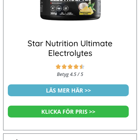
Star Nutrition Ultimate
Electrolytes
Betygsatt





4.5
Betyg 4.5 / 5
av
5
LÄS MER HÄR >>
KLICKA FÖR PRIS >>