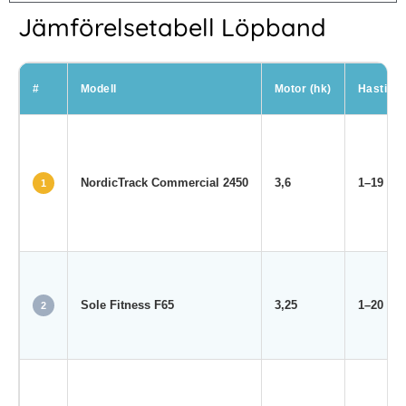
Jämförelsetabell Löpband
#
Modell
Motor (hk)
Hastighe
NordicTrack Commercial 2450
3,6
1–19
1
Sole Fitness F65
3,25
1–20
2