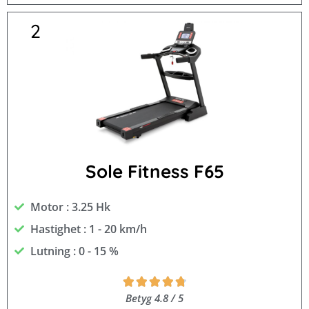
2
Sole Fitness F65
Motor : 3.25 Hk
Hastighet : 1 - 20 km/h
Lutning : 0 - 15 %
Betygsatt





4.8
Betyg 4.8 / 5
av