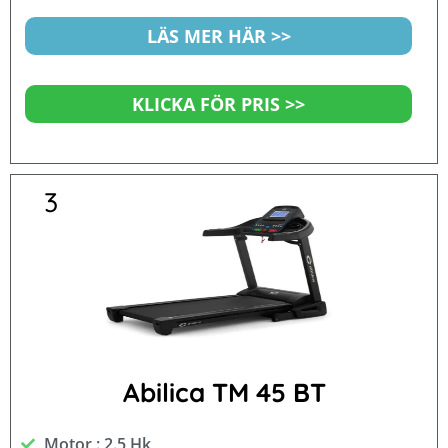
5
LÄS MER HÄR >>
KLICKA FÖR PRIS >>
3
Abilica TM 45 BT
Motor : 2.5 Hk