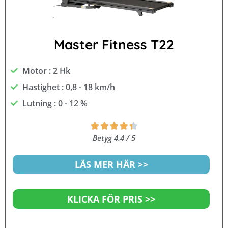
Master Fitness T22
Motor : 2 Hk
Hastighet : 0,8 - 18 km/h
Lutning : 0 - 12 %
Betygsatt





4.4
Betyg 4.4 / 5
av
5
LÄS MER HÄR >>
KLICKA FÖR PRIS >>