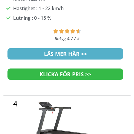
Hastighet : 1 - 22 km/h
Lutning : 0 - 15 %
Betygsatt





4.7
Betyg 4.7 / 5
av
5
LÄS MER HÄR >>
KLICKA FÖR PRIS >>
4