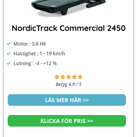
NordicTrack Commercial 2450
Motor : 3.6 Hk
Hastighet : 1 - 19 km/h
Lutning : -3 - +12 %
Betygsatt





4.9
Betyg 4.9 / 5
av
5
LÄS MER HÄR >>
KLICKA FÖR PRIS >>