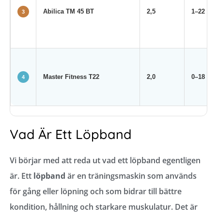
Abilica TM 45 BT
2,5
1–22
3
Master Fitness T22
2,0
0–18
4
Vad Är Ett Löpband
Vi börjar med att reda ut vad ett löpband egentligen
är. Ett
löpband
är en träningsmaskin som används
för gång eller löpning och som bidrar till bättre
kondition, hållning och starkare muskulatur. Det är