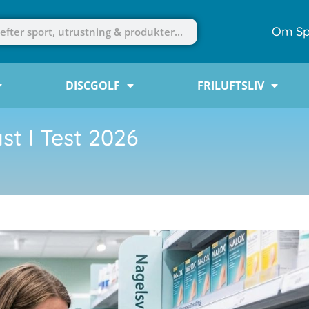
Om Sp
DISCGOLF
FRILUFTSLIV
t I Test 2026