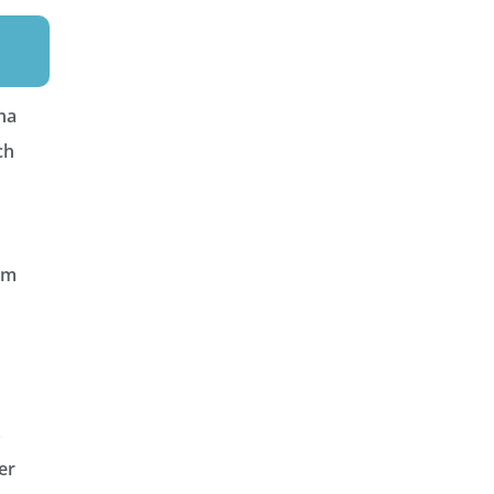
na
ch
om
s
er