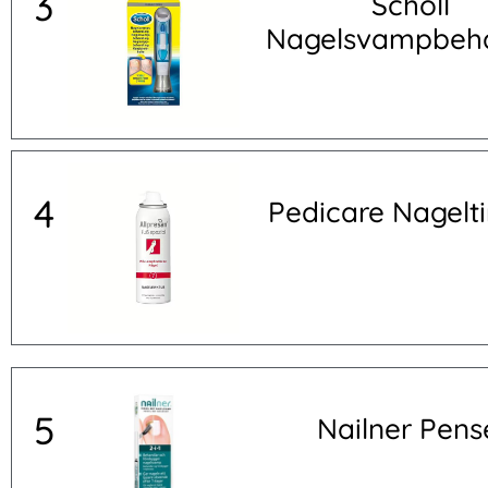
3
Scholl
Nagelsvampbeha
4
Pedicare Nagelti
5
Nailner Pens