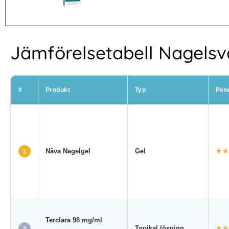
Jämförelsetabell Nagel
#
Produkt
Typ
Pene
Nåva Nagelgel
Gel
★★
1
Terclara 98 mg/ml
Topikal lösning
★★
2