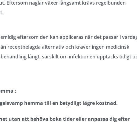
 ut. Eftersom naglar växer långsamt krävs regelbunden
t.
midig eftersom den kan appliceras när det passar i varda
v än receptbelagda alternativ och kräver ingen medicinsk
ehandling långt, särskilt om infektionen upptäcks tidigt o
hemma :
gelsvamp hemma till en betydligt lägre kostnad.
et utan att behöva boka tider eller anpassa dig efter