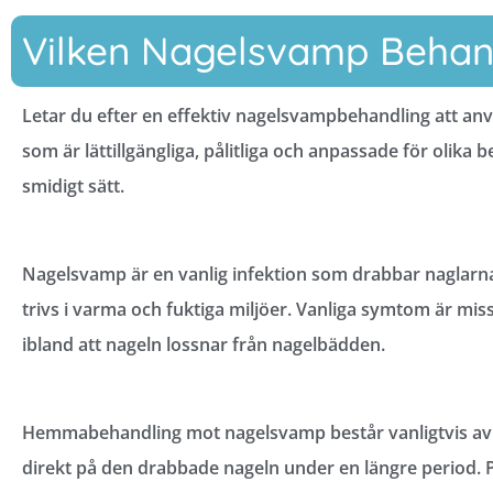
Vilken Nagelsvamp Behand
Letar du efter en effektiv nagelsvampbehandling att a
som är lättillgängliga, pålitliga och anpassade för olik
smidigt sätt.
Nagelsvamp är en vanlig infektion som drabbar naglarna
trivs i varma och fuktiga miljöer. Vanliga symtom är missf
ibland att nageln lossnar från nagelbädden.
Hemmabehandling mot nagelsvamp består vanligtvis av m
direkt på den drabbade nageln under en längre period.