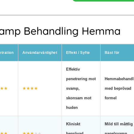
5
svamp Behandling Hemma
tration
Användarvänlighet
Effekt / Syfte
Bäst för
Effektiv
penetrering mot
Hemmabehandl
★★
★★★★
svamp,
med beprövad
skonsam mot
formel
huden
Kliniskt
Mild till måttlig
★★
★★★
★★
beprövad
nagelsvamp