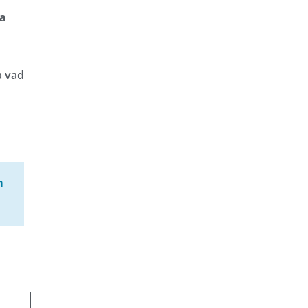
sa
a vad
m