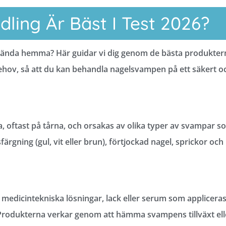
ling Är Bäst I Test 2026?
nvända hemma? Här guidar vi dig genom de bästa produkter
a behov, så att du kan behandla nagelsvampen på ett säkert o
, oftast på tårna, och orsakas av olika typer av svampar s
ärgning (gul, vit eller brun), förtjockad nagel, sprickor och
edicintekniska lösningar, lack eller serum som applicera
 Produkterna verkar genom att hämma svampens tillväxt ell