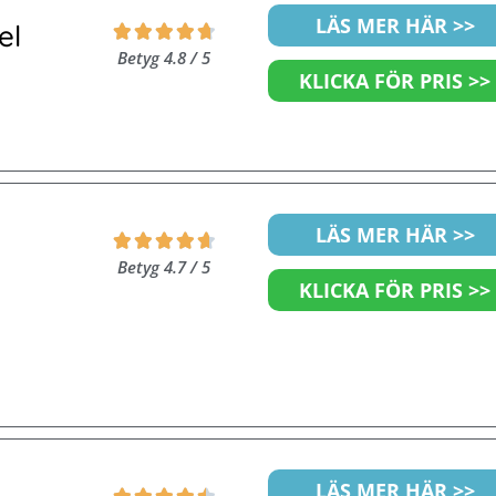
Betygsatt
LÄS MER HÄR >>
el





4.8
Betyg 4.8 / 5
av
KLICKA FÖR PRIS >>
5
Betygsatt
LÄS MER HÄR >>





4.7
Betyg 4.7 / 5
av
KLICKA FÖR PRIS >>
5
Betygsatt
LÄS MER HÄR >>