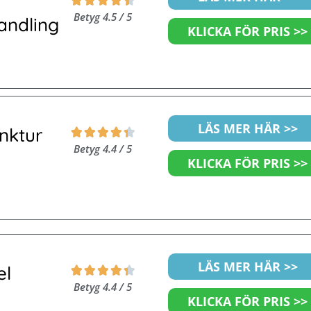





4.5
Betyg 4.5 / 5
ndling
av
KLICKA FÖR PRIS >>
5
Betygsatt
LÄS MER HÄR >>
nktur





4.4
Betyg 4.4 / 5
av
KLICKA FÖR PRIS >>
5
Betygsatt
LÄS MER HÄR >>
el





4.4
Betyg 4.4 / 5
av
KLICKA FÖR PRIS >>