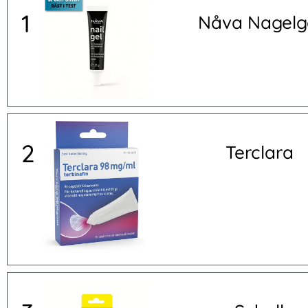
1
Nåva Nagelg
2
Terclara