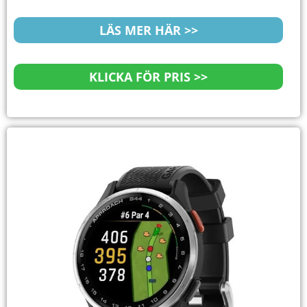
LÄS MER HÄR >>
KLICKA FÖR PRIS >>