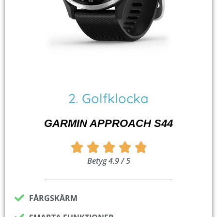
2. Golfklocka
GARMIN APPROACH S44
Betygsatt





Betyg 4.9 / 5
4.9
av
5
FÄRGSKÄRM