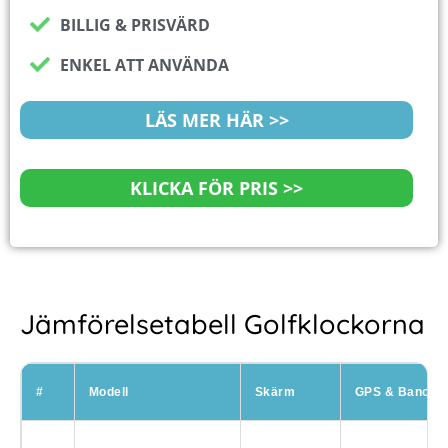
BILLIG & PRISVÄRD
ENKEL ATT ANVÄNDA
LÄS MER HÄR >>
KLICKA FÖR PRIS >>
Jämförelsetabell Golfklockorna
#
Modell
Skärm
GPS & Banor