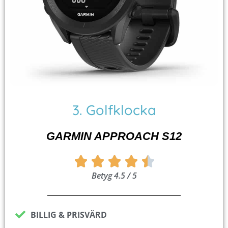
3. Golfklocka
GARMIN APPROACH S12
Betygsatt





Betyg 4.5 / 5
4.5
av
5
BILLIG & PRISVÄRD