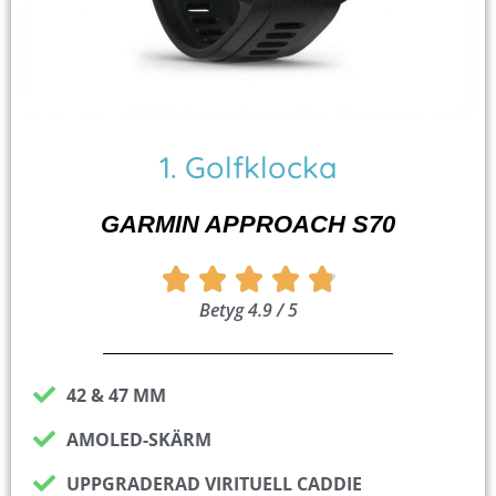
1. Golfklocka
GARMIN APPROACH S70
Betygsatt





Betyg 4.9 / 5
4.9
av
5
42 & 47 MM
AMOLED-SKÄRM
UPPGRADERAD VIRITUELL CADDIE