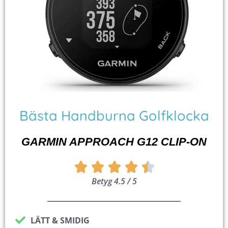
Bästa Handburna Golfklocka
GARMIN APPROACH G12 CLIP-ON
Betygsatt





Betyg 4.5 / 5
4.5
av
5
LÄTT & SMIDIG