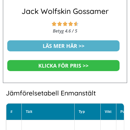
Jack Wolfskin Gossamer
Betygsatt





4.6
Betyg 4.6 / 5
av
5
LÄS MER HÄR >>
KLICKA FÖR PRIS >>
Jämförelsetabell Enmanstält
#
Tält
Typ
Vikt
Pack