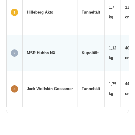
1,7
13 × 
Hilleberg Akto
Tunneltält
1
kg
cm
1,12
46 × 
MSR Hubba NX
Kupoltält
2
kg
cm
1,75
44 × 
Jack Wolfskin Gossamer
Tunneltält
3
kg
cm