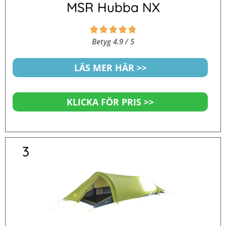
MSR Hubba NX
Betygsatt





4.9
Betyg 4.9 / 5
av
5
LÄS MER HÄR >>
KLICKA FÖR PRIS >>
3