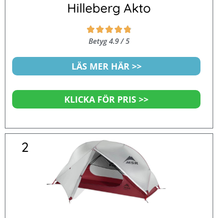
Hilleberg Akto
Betygsatt





4.9
Betyg 4.9 / 5
av
5
LÄS MER HÄR >>
KLICKA FÖR PRIS >>
2