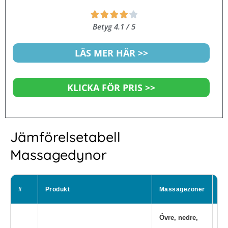
Betygsatt





4.1
Betyg 4.1 / 5
av
5
LÄS MER HÄR >>
KLICKA FÖR PRIS >>
Jämförelsetabell
Massagedynor
#
Produkt
Massagezoner
Pr
Övre, nedre,
Kn