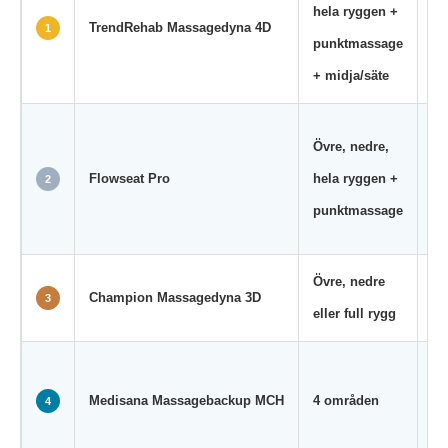
hela ryggen +
kn
TrendRehab Massagedyna 4D
1
punktmassage
lu
+ midja/säte
pr
Se
Övre, nedre,
ma
Flowseat Pro
hela ryggen +
2
vä
punktmassage
ma
Övre, nedre
3 
Champion Massagedyna 3D
3
eller full rygg
vä
5 
Medisana Massagebackup MCH
4 områden
pr
4
vä