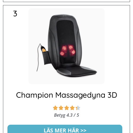
3
Champion Massagedyna 3D
Betygsatt





4.3
Betyg 4.3 / 5
av
5
LÄS MER HÄR >>