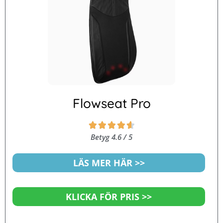
Flowseat Pro
Betygsatt





4.6
Betyg 4.6 / 5
av
5
LÄS MER HÄR >>
KLICKA FÖR PRIS >>