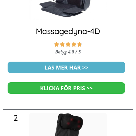
Massagedyna-4D
Betygsatt





4.8
Betyg 4.8 / 5
av
5
LÄS MER HÄR >>
KLICKA FÖR PRIS >>
2