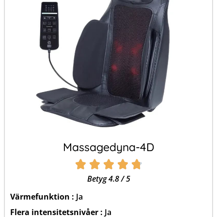
Massagedyna-4D





Betygsatt
Betyg 4.8 / 5
4.8
Värmefunktion :
Ja
av
Flera intensitetsnivåer :
Ja