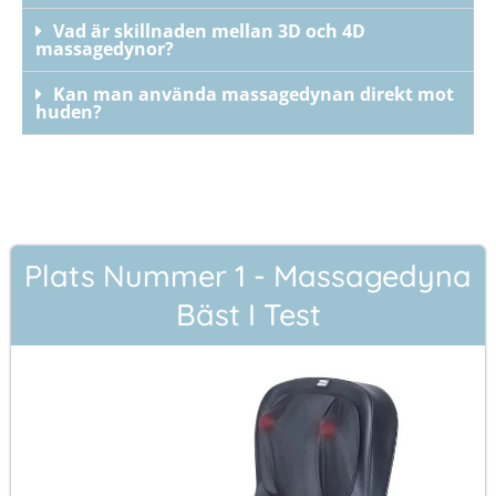
Vad är skillnaden mellan 3D och 4D
massagedynor?
Kan man använda massagedynan direkt mot
huden?
Plats Nummer 1 - Massagedyna
Bäst I Test