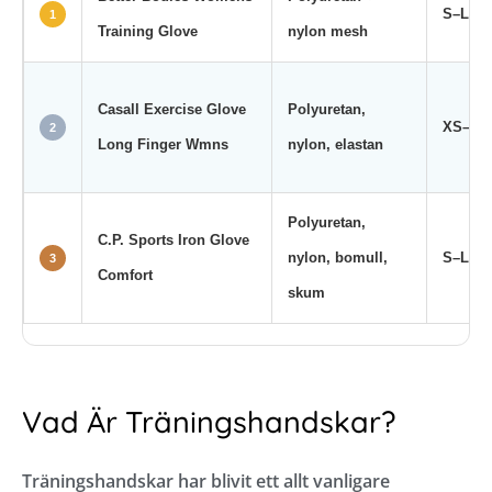
S–L
1
Training Glove
nylon mesh
Casall Exercise Glove
Polyuretan,
XS–L
2
Long Finger Wmns
nylon, elastan
Polyuretan,
C.P. Sports Iron Glove
nylon, bomull,
S–L
3
Comfort
skum
Vad Är Träningshandskar?
Träningshandskar har blivit ett allt vanligare