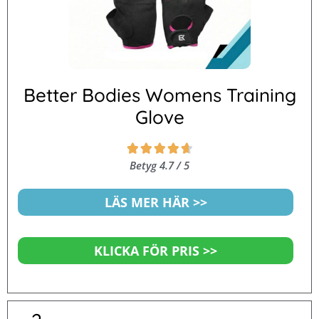
Better Bodies Womens Training
Glove
Betygsatt





4.7
Betyg 4.7 / 5
av
5
LÄS MER HÄR >>
KLICKA FÖR PRIS >>