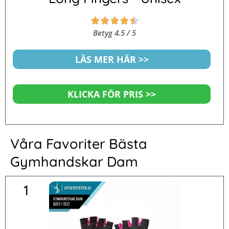
Betygsatt





4.5
Betyg 4.5 / 5
av
5
LÄS MER HÄR >>
KLICKA FÖR PRIS >>
Våra Favoriter Bästa
Gymhandskar Dam
1