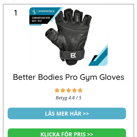
1
Better Bodies Pro Gym Gloves
Betygsatt





4.8
Betyg 4.8 / 5
av
5
LÄS MER HÄR >>
KLICKA FÖR PRIS >>