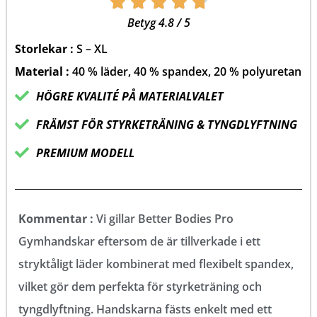





Betygsatt
Betyg 4.8 / 5
4.8
Storlekar :
S – XL
av
Material :
40 % läder, 40 % spandex, 20 % polyuretan
5
HÖGRE KVALITÉ PÅ MATERIALVALET
FRÄMST FÖR STYRKETRÄNING & TYNGDLYFTNING
PREMIUM MODELL
Kommentar :
Vi gillar Better Bodies Pro
Gymhandskar eftersom de är tillverkade i ett
stryktåligt läder kombinerat med flexibelt spandex,
vilket gör dem perfekta för styrketräning och
tyngdlyftning. Handskarna fästs enkelt med ett