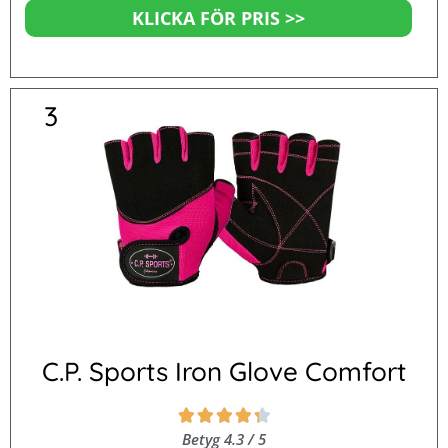
KLICKA FÖR PRIS >>
3
C.P. Sports Iron Glove Comfort
Betygsatt





4.3
Betyg 4.3 / 5