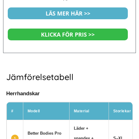
av
5
LÄS MER HÄR >>
KLICKA FÖR PRIS >>
Jämförelsetabell
Herrhandskar
#
Modell
Material
Storlekar
Läder +
Better Bodies Pro
spandex +
S–XL
1