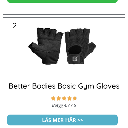
2
Better Bodies Basic Gym Gloves
Betygsatt





4.7
Betyg 4.7 / 5
av
5
LÄS MER HÄR >>