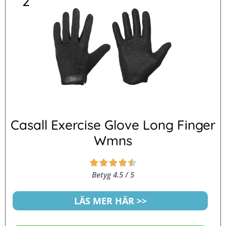
2
Casall Exercise Glove Long Finger
Wmns
Betygsatt





4.5
Betyg 4.5 / 5
av
5
LÄS MER HÄR >>