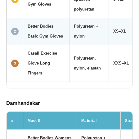
Gym Gloves
polyuretan
Better Bodies
Polyuretan +
XS–XL
2
Basic Gym Gloves
nylon
Casall Exercise
Polyuretan,
Glove Long
XXS–XL
3
nylon, elastan
Fingers
Damhandskar
#
Modell
Material
Storlek
Better Bodies Womens
Polyuretan +