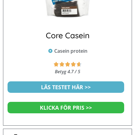
Core Casein
Casein protein
Betygsatt





4.7
Betyg 4.7 / 5
av
5
LÄS TESTET HÄR >>
KLICKA FÖR PRIS >>