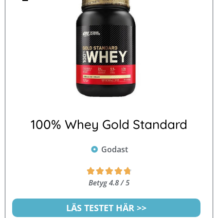
100% Whey Gold Standard
Godast
Betygsatt





4.8
Betyg 4.8 / 5
av
5
LÄS TESTET HÄR >>