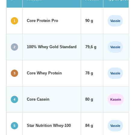
Core Protein Pro
90 g
1
Vassle
100% Whey Gold Standard
79,6 g
2
Vassle
Core Whey Protein
78 g
3
Vassle
Core Casein
80 g
4
Kasein
Star Nutrition Whey-100
84 g
5
Vassle