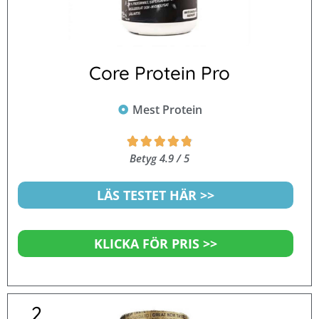
Core Protein Pro
Mest Protein
Betygsatt





4.9
Betyg 4.9 / 5
av
5
LÄS TESTET HÄR >>
KLICKA FÖR PRIS >>
2