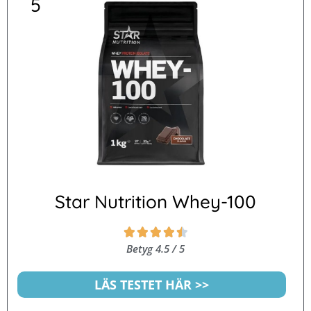
5
Star Nutrition Whey-100
Betygsatt





4.5
Betyg 4.5 / 5
av
5
LÄS TESTET HÄR >>