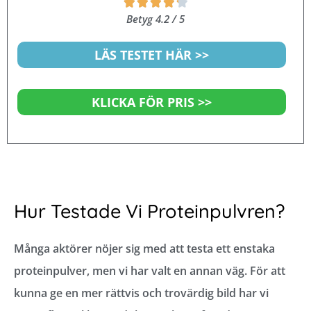





4.2
Betyg 4.2 / 5
av
5
LÄS TESTET HÄR >>
KLICKA FÖR PRIS >>
Hur Testade Vi Proteinpulvren?
Många aktörer nöjer sig med att testa ett enstaka
proteinpulver, men vi har valt en annan väg. För att
kunna ge en mer rättvis och trovärdig bild har vi