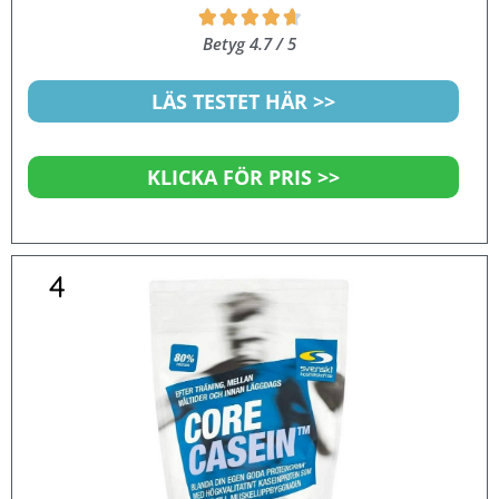





4.7
Betyg 4.7 / 5
av
5
LÄS TESTET HÄR >>
KLICKA FÖR PRIS >>
4